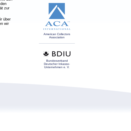
 den
ät zur
ir über
n wir
American Collectors
Association
Bundesverband
Deutscher Inkasso-
Unternehmen e. V.