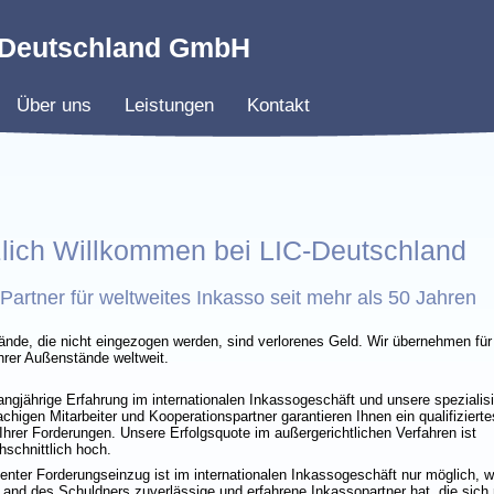
-Deutschland GmbH
Über uns
Leistungen
Kontakt
lich Willkommen bei LIC-Deutschland
Partner für weltweites Inkasso seit mehr als 50 Jahren
nde, die nicht eingezogen werden, sind verlorenes Geld. Wir übernehmen für
hrer Außenstände weltweit.
angjährige Erfahrung im internationalen Inkassogeschäft und unsere spezialisi
chigen Mitarbeiter und Kooperationspartner garantieren Ihnen ein qualifizierte
Ihrer Forderungen. Unsere Erfolgsquote im außergerichtlichen Verfahren ist
hschnittlich hoch.
zienter Forderungseinzug ist im internationalen Inkassogeschäft nur möglich, 
and des Schuldners zuverlässige und erfahrene Inkassopartner hat, die sich 