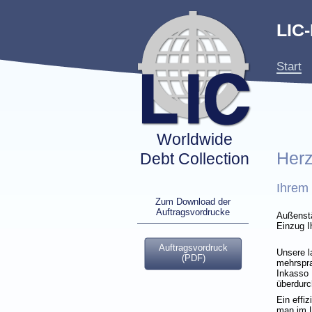
LIC
Start
Worldwide
Herz
Debt Collection
Ihrem 
Zum Download der
Auftragsvordrucke
Außenstä
Einzug I
Auftragsvordruck
Unsere l
(PDF)
mehrspra
Inkasso 
überdurc
Ein effi
man im L