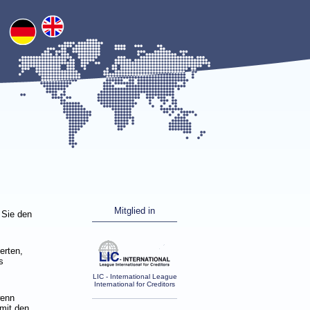
Mitglied in
 Sie den
erten,
s
LIC - International League
International for Creditors
wenn
mit den